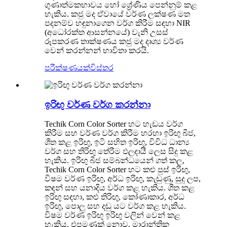
ගුණාත්මකභාවය හෝ ශ්‍රේණිය පෙන්නුම් කළ
හැකිය. කජු මද ඒවායේ වර්ණ ලක්ෂණ මත
පදනම්ව හඳුනාගෙන වර්ග කිරීම සඳහා NIR
(අධෝරක්ත ආසන්නයේ) වැනි උසස්
රූපකරණ තාක්ෂණය කජු මද දෘශ්‍ය වර්ණ
වෙන් කරන්නන් භාවිතා කරයි.
පරීක්ෂණයක්
විස්තර
ඉරිඟු වර්ණ වර්ග කරන්නා
Techik Corn Color Sorter හට හැඩය වර්ග
කිරීම සහ වර්ණ වර්ග කිරීම හරහා ඉරිඟු බීජ,
ශීත කළ ඉරිඟු, ඉටි සහිත ඉරිඟු, විවිධ ධාන්‍ය
වර්ග සහ තිරිඟු තේරීම ඵලදායී ලෙස සිදු කළ
හැකිය. ඉරිඟු බීජ සම්බන්ධයෙන් ගත් කල,
Techik Corn Color Sorter හට කළු පුස් ඉරිඟු,
විෂම වර්ණ ඉරිඟු, අර්ධ ඉරිඟු, කැඩුණු, සුදු ලප,
කඳන් සහ යනාදිය වර්ග කළ හැකිය. ශීත කළ
ඉරිඟු සඳහා, කළු තිරිඟු, කෝණාකාර, අර්ධ
ඉරිඟු, පොලු සහ දඬු යට වර්ග කළ හැකිය.
විෂම වර්ණ ඉරිඟු ඉරිඟු වලින් වෙන් කළ
හැකිය. එපමණක් නොව, මාරාන්තික