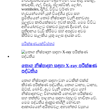
නිරවද්‍යතාවයෙන් හඳුනා ගනී. එය අතු, කොළ,
කඩදාසි, ගල්, වීදුරු, ප්ලාස්ටික්, ලෝහ,
wormholes, දිලීර, විවිධ වර්ණ හා
හැඩයන්ගෙන් යුත් විදේශීය ද්‍රව්‍ය සහ
ප්‍රමිතියෙන් තොර නිෂ්පාදන වැනි අනවශ්‍ය
මූලද්‍රව්‍ය කාර්යක්ෂමව ඉවත් කරයි. මෙම විවිධ
අභියෝගවලට එකවර මුහුණ දීමෙන්, එය
ප්‍රතිදානය වැඩි කිරීමට සහ අපද්‍රව්‍ය අවම
කිරීමට සැලකිය යුතු ලෙස දායක වේ.
පරීක්ෂණයක්
විස්තර
තොග නිෂ්පාදන සඳහා X-ray පරීක්ෂණ
පද්ධතිය
තොග නිෂ්පාදන සඳහා වන ටෙකික් එක්ස්
කිරණ පරීක්ෂණ පද්ධතිය, තොග ධාන්‍ය, ධාන්‍ය,
ඕට්ස්, බෝංචි, ඇට වැනි තොග ද්‍රව්‍ය හෝ
නිෂ්පාදනවල විනාශකාරී නොවන පරීක්ෂාව
සහ තත්ත්ව පාලනය සඳහා බහුලව භාවිතා වේ.
මෙම පද්ධතිය ආක්‍රමණශීලී නොවන
ආකාරයෙන් අයිතමවල අභ්‍යන්තර ව්‍යුහය