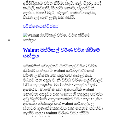
අපිරිසිදුකම වර්ග කිරීම: කැටි, ගල්, වීදුරු, රෙදි
කැබලි, කඩදාසි, සිගරට් කොට, ප්ලාස්ටික්,
ලෝහ, පිඟන් මැටි, ස්ලැග්, කාබන් අපද්‍රව්‍ය,
වියන ලද බෑග් ලණු සහ අස්ථි.
පරීක්ෂණයක්
විස්තර
Walnut ඔප්ටිකල් වර්ණ වර්ග කිරීමේ
යන්ත්‍රය
ටෙක්කික් වොල්නට් ඔප්ටිකල් වර්ණ වර්ග
කිරීමේ යන්ත්‍රයට walnut කර්නල් ඒවායේ
වර්ණ ලක්ෂණ මත පදනම්ව ආලෝකය,
මධ්‍යම සහ අඳුරු වැනි විවිධ වර්ණ ශ්‍රේණිවලට
වර්ග කළ හැකිය. මාරාන්තික අපද්‍රව්‍ය වලට
අමතරව, කාබනික සහ අකාබනික walnut
නොවන අපද්‍රව්‍ය සහ walnut හි නුසුදුසු පරාජය
අඩු සිදුකිරීමේ අනුපාතයකින් වර්ග කළ හැකිය.
අවසාන නිෂ්පාදනයේ walnut කර්නල්වල
ස්ථාවර ගුණාත්මකභාවය සහ පෙනුම පවත්වා
ගැනීම සඳහා walnut වර්ණ වර්ග කිරීම