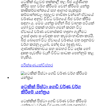
ටෙකික් එළවළු තක්කාලි තල බීජ ශ්‍රේණිගත
කිරීම සහ වර්ග කිරීමේ වෙන් කිරීමේ යන්ත්‍ර
කෘෂිකර්මාන්තයේ සහ ආහාර සැකසුම්
කර්මාන්තවල බහුලව භාවිතා වන්නේ ඒවායේ
වර්ණය අනුව විවිධ වර්ගයේ බීජ වර්ග කිරීම
සඳහා ය. මෙම යන්ත්‍ර මඟින් බීජ වාහක පටියක්
හෝ චුට් එකක් හරහා ගමන් කරන විට
ඒවායේ වර්ණ වෙනස්කම් හඳුනා ගැනීමට
උසස් දෘශ්‍ය සංවේදක සහ කැමරා භාවිතා කරයි.
බීජ බොහෝ විට ඒවායේ වර්ණය මත පදනම්ව
වර්ග කරනු ලැබේ, මන්ද එය ඉදුණු බව,
ගුණාත්මකභාවය සහ සමහර විට දෝෂ හෝ
දූෂක පැවතීම වැනි විවිධ සාධක පෙන්නුම් කළ
හැකිය.
පරීක්ෂණයක්
විස්තර
ටෙකික් පිස්ටා ගෙඩි වර්ණ වර්ග
කිරීමේ යන්ත්‍රය
ටෙක්කික් පිස්ටා ගෙඩි වර්ණ වර්ග කිරීමේ
යන්ත්‍රයට වර්ණ විචලනයන් මත පදනම්ව