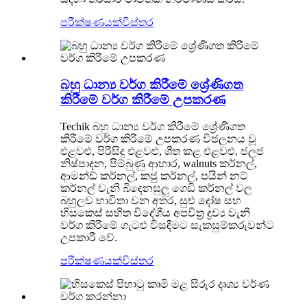
පරීක්ෂණයක්
විස්තර
බහු ධාන්‍ය වර්ග කිරීමේ ශ්‍රේණිගත
කිරීමේ වර්ග කිරීමේ උපකරණ
Techik බහු ධාන්‍ය වර්ග කිරීමේ ශ්‍රේණිගත
කිරීමේ වර්ග කිරීමේ උපකරණ විජලනය වූ
එළවළු, පිරිසිදු එළවළු, ශීත කළ එළවළු, ජලජ
නිෂ්පාදන, පිම්බුණු ආහාර, walnuts කර්නල්,
ආමන්ඩ් කර්නල්, කජු කර්නල්, පයින් නට්
කර්නල් වැනි බිඳෙනසුලු ගෙඩි කර්නල් වල
බහුලව භාවිතා වන අතර, සුළු දෝෂ සහ
හිසකෙස් සහිත විදේශීය අපවිත්‍ර ද්‍රව්‍ය වැනි
වර්ග කිරීමේ ගැටළු විසඳීමට සැකසුම්කරුවන්ට
උපකාරී වේ.
පරීක්ෂණයක්
විස්තර