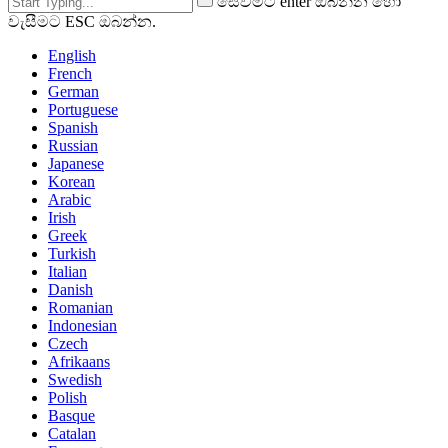
සෙවීමට enter ඔබන්න හෝ
වැසීමට ESC ඔබන්න.
English
French
German
Portuguese
Spanish
Russian
Japanese
Korean
Arabic
Irish
Greek
Turkish
Italian
Danish
Romanian
Indonesian
Czech
Afrikaans
Swedish
Polish
Basque
Catalan