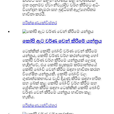
කිරීමට සහ කලින් තීරණය කළ නිර්ණායක
මත පදනම්ව ඒවා නිවැරදිව වර්ග කිරීමට අධි-
විභේදන කැමරා සහ බුද්ධිමත් ඇල්ගොරිතම
භාවිතා කරයි.
පරීක්ෂණයක්
විස්තර
කෝපි ඇට වර්ණ වෙන් කිරීමේ යන්ත්‍රය
ටෙක්කික් කෝපි බෝංචි වර්ණ වෙන් කිරීමේ
යන්ත්‍රය, කෝපි වර්ණ වර්ග කරන්නෙකු හෝ
කෝපි වර්ණ වර්ග කිරීමේ යන්ත්‍රයක් ලෙසද
හැඳින්වේ, එය කෝපි සැකසුම් කර්මාන්තයේ
කෝපි බෝංචි වෙන් කිරීම සඳහා භාවිතා කරන
විශේෂිත යන්ත්‍රයකි. කෝපි බෝංචි වල
ගුණාත්මකභාවය වැඩි දියුණු කිරීම සඳහා හරිත
සහ බේක් කළ කෝපි බෝංචි වර්ග කිරීම සහ
ශ්‍රේණිගත කිරීම සඳහා ටෙක්කික් කෝපි බෝංචි
වර්ණ වෙන් කිරීමේ යන්ත්‍රය භාවිතා කළ
හැකිය.
පරීක්ෂණයක්
විස්තර