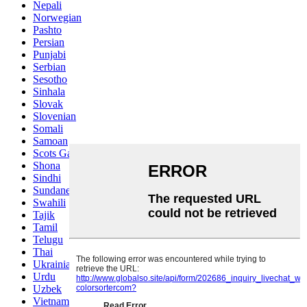
Nepali
Norwegian
Pashto
Persian
Punjabi
Serbian
Sesotho
Sinhala
Slovak
Slovenian
Somali
Samoan
Scots Gaelic
Shona
Sindhi
Sundanese
Swahili
Tajik
Tamil
Telugu
Thai
Ukrainian
Urdu
Uzbek
Vietnamese