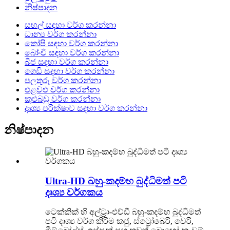
නිෂ්පාදන
සහල් සඳහා වර්ග කරන්නා
ධාන්‍ය වර්ග කරන්නා
කෝපි සඳහා වර්ග කරන්නා
බෝංචි සඳහා වර්ග කරන්නා
බීජ සඳහා වර්ග කරන්නා
ගෙඩි සඳහා වර්ග කරන්නා
පලතුරු වර්ග කරන්නා
එළවළු වර්ග කරන්නා
කුළුබඩු වර්ග කරන්නා
දෘශ්‍ය පරීක්ෂාව සඳහා වර්ග කරන්නා
නිෂ්පාදන
Ultra-HD බහු-කදම්භ බුද්ධිමත් පටි
දෘශ්‍ය වර්ගකය
ටෙක්කික් හි අල්ට්‍රා-එච්ඩී බහු-කදම්භ බුද්ධිමත්
පටි දෘශ්‍ය වර්ග කිරීම කජු, ස්ට්‍රෝබෙරි, චෙරි,