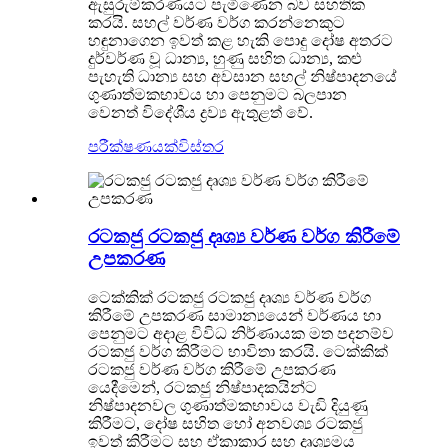
ඇසුරුම්කරණයට පැමිණෙන බව සහතික
කරයි. සහල් වර්ණ වර්ග කරන්නෙකුට
හඳුනාගෙන ඉවත් කළ හැකි පොදු දෝෂ අතරට
දුර්වර්ණ වූ ධාන්‍ය, හුණු සහිත ධාන්‍ය, කළු
පැහැති ධාන්‍ය සහ අවසාන සහල් නිෂ්පාදනයේ
ගුණාත්මකභාවය හා පෙනුමට බලපාන
වෙනත් විදේශීය ද්‍රව්‍ය ඇතුළත් වේ.
පරීක්ෂණයක්
විස්තර
රටකජු රටකජු දෘශ්‍ය වර්ණ වර්ග කිරීමේ
උපකරණ
ටෙක්කික් රටකජු රටකජු දෘශ්‍ය වර්ණ වර්ග
කිරීමේ උපකරණ සාමාන්‍යයෙන් වර්ණය හා
පෙනුමට අදාළ විවිධ නිර්ණායක මත පදනම්ව
රටකජු වර්ග කිරීමට භාවිතා කරයි. ටෙක්කික්
රටකජු වර්ණ වර්ග කිරීමේ උපකරණ
යෙදීමෙන්, රටකජු නිෂ්පාදකයින්ට
නිෂ්පාදනවල ගුණාත්මකභාවය වැඩි දියුණු
කිරීමට, දෝෂ සහිත හෝ අනවශ්‍ය රටකජු
ඉවත් කිරීමට සහ ඒකාකාර සහ දෘශ්‍යමය