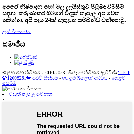
අපගේ නිෂ්පාදන හෝ මිල ලැයිස්තුව පිළිබඳ විමසීම්
සඳහා, කරුණාකර ඔබගේ විද්‍යුත් තැපෑල අප වෙත
තබන්න, අපි පැය 24ක් ඇතුළත සම්බන්ධ වන්නෙමු.
දැන් විමසන්න
සමාජීය
© ප්‍රකාශන හිමිකම - 2010-2023 : සියලුම හිමිකම් ඇවිරිණි.
沪ICP
备12008261号
අඩවි සිතියම
-
ඉහළම බ්ලොග් අඩවිය
-
ඉහළම
සෙවීම
විද්‍යුත් තැපෑල යවන්න
x