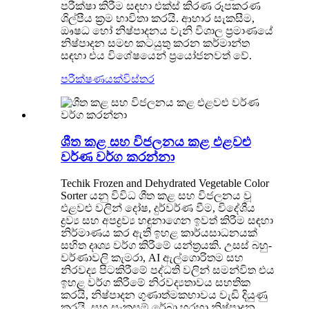
පරීක්ෂා කිරීම සඳහා එක්ස් කිරණ රූපකරණ
ශිල්පීය ක්‍රම භාවිතා කරයි. ආහාර සැකසීම,
ඖෂධ හෝ නිෂ්පාදනය වැනි විශාල ප්‍රමාණයේ
නිෂ්පාදන සමඟ කටයුතු කරන කර්මාන්ත
සඳහා එය විශේෂයෙන් ප්‍රයෝජනවත් වේ.
පරීක්ෂණයක්
විස්තර
ශීත කළ සහ විජලනය කළ එළවළු
වර්ණ වර්ග කරන්නා
Techik Frozen and Dehydrated Vegetable Color
Sorter යනු විවිධ ශීත කළ සහ විජලනය වූ
එළවළු වලින් දෝෂ, දුර්වර්ණ වීම, විදේශීය
ද්‍රව්‍ය සහ අපද්‍රව්‍ය හඳුනාගෙන ඉවත් කිරීම සඳහා
නිර්මාණය කර ඇති ඉහළ කාර්යසාධනයක්
සහිත දෘශ්‍ය වර්ග කිරීමේ යන්ත්‍රයකි. උසස් බහු-
වර්ණාවලි කැමරා, AI ඇල්ගොරිතම සහ
නිරවද්‍ය පිටකිරීමේ පද්ධති වලින් සමන්විත එය
ඉහළ වර්ග කිරීමේ නිරවද්‍යතාවය සහතික
කරයි, නිෂ්පාදන ගුණාත්මකභාවය වැඩි දියුණු
කරයි, සහ සැකසුම් රේඛා හරහා නිෂ්පාදන