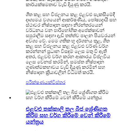
කාර්යක්ෂමතාව වැඩි දියුණු කරයි.
ශීත කළ සහ විජලනය කළ එළවළු සැකසීමේදී
දෘශ්‍යමය වශයෙන් ආකර්ෂණීය, පෝෂ්‍යදායී සහ
ස්ථාවර නිෂ්පාදන සඳහා නිරන්තරයෙන්
වර්ධනය වන පාරිභෝගික අපේක්ෂාවන්
සපුරාලීම සඳහා දැඩි තත්ත්ව පාලන පියවරයන්
අවශ්‍ය වේ. මෙම ගතික භූ දර්ශනය තුළ, ශීත
කළ සහ විජලනය කළ එළවළු වර්ණ වර්ග
කරන්නන් ප්‍රධාන විසඳුම් ලෙස මතු වී ඇති
අතර, එළවළු වර්ග කරන ආකාරය විප්ලවීය
ලෙස වෙනස් කරමින්, සමස්ත නිෂ්පාදන
ගුණාත්මකභාවය වැඩි දියුණු කරමින් සහ
නිෂ්පාදන ක්‍රියාවලීන් විධිමත් කරයි.
පරීක්ෂණයක්
විස්තර
එළවළු තක්කාලි තල බීජ ශ්‍රේණිගත
කිරීම සහ වර්ග කිරීමේ වෙන් කිරීමේ
යන්ත්‍රය