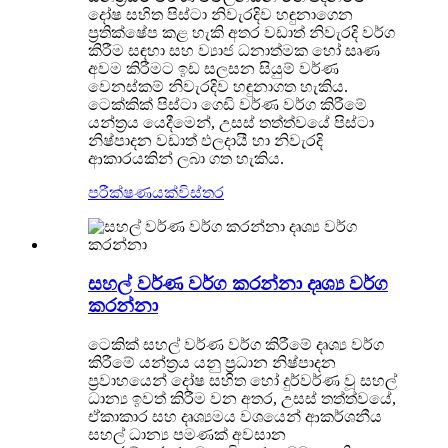
දෝෂ සහිත පිස්ටා නිවැරදිව හඳුනාගෙන
ප්‍රතික්ෂේප කළ හැකි අතර වඩාත් නිවැරදි වර්ග
කිරීම සඳහා සහ ව්‍යාජ ධනාත්මක හෝ සෘණ
අවම කිරීමට ඉඩ සලසන සියුම් වර්ණ
වෙනස්කම් නිවැරදිව හඳුනාගත හැකිය.
ටෙක්කික් පිස්ටා ගෙඩි වර්ණ වර්ග කිරීමේ
යන්ත්‍රය යෙදීමෙන්, උසස් තත්ත්වයේ පිස්ටා
නිෂ්පාදන වඩාත් ඵලදායී හා නිවැරදි
ආකාරයකින් ලබා ගත හැකිය.
පරීක්ෂණයක්
විස්තර
සහල් වර්ණ වර්ග කරන්නා දෘශ්‍ය වර්ග
කරන්නා
ටෙකික් සහල් වර්ණ වර්ග කිරීමේ දෘශ්‍ය වර්ග
කිරීමේ යන්ත්‍රය යනු ප්‍රධාන නිෂ්පාදන
ප්‍රවාහයෙන් දෝෂ සහිත හෝ දුර්වර්ණ වූ සහල්
ධාන්‍ය ඉවත් කිරීම වන අතර, උසස් තත්ත්වයේ,
ඒකාකාර සහ දෘශ්‍යමය වශයෙන් ආකර්ශනීය
සහල් ධාන්‍ය පමණක් අවසාන