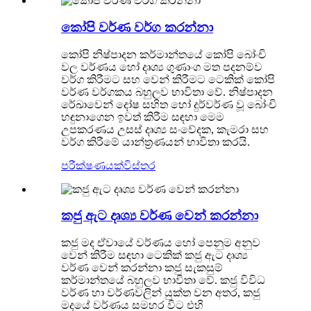
කෝපි වර්ණ වර්ග කරන්නා
කෝපි නිෂ්පාදන කර්මාන්තයේ කෝපි බෝංචි
වල වර්ණය හෝ දෘශ්‍ය ගුණාංග මත පදනම්ව
වර්ග කිරීමට සහ වෙන් කිරීමට ටෙකික් කෝපි
වර්ණ වර්ගකය බහුලව භාවිතා වේ. නිෂ්පාදන
රේඛාවෙන් දෝෂ සහිත හෝ දුර්වර්ණ වූ බෝංචි
හඳුනාගෙන ඉවත් කිරීම සඳහා මෙම
උපකරණය උසස් දෘශ්‍ය සංවේදක, කැමරා සහ
වර්ග කිරීමේ යාන්ත්‍රණයන් භාවිතා කරයි.
පරීක්ෂණයක්
විස්තර
කජු ඇට දෘශ්‍ය වර්ණ වෙන් කරන්නා
කජු මද ඒවායේ වර්ණය හෝ පෙනුම අනුව
වෙන් කිරීම සඳහා ටෙකික් කජු ඇට දෘශ්‍ය
වර්ණ වෙන් කරන්නා කජු සැකසුම්
කර්මාන්තයේ බහුලව භාවිතා වේ. කජු විවිධ
වර්ණ හා වර්ණවලින් යුක්ත වන අතර, කජු
මදයේ වර්ණය සමහර විට එහි