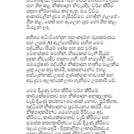
මීට්බෝල්ස්, ඉස්සන් සහ තවත් බොහෝ නැවුම්
සහ ශීත කළ නිෂ්පාදන නිවැරදිව වර්ග කිරීම
සඳහා නිර්මාණය කර ඇත. එය විවිධ
ආකාරවලින් ද්‍රව්‍ය හැසිරවීමට හොඳින් ගැලපේ -
ශීත කළ, තෙත් සහ ඇලෙන සුළු හෝ ශීත කළ-
වියළන ලද.
අතිශය අධි-විභේදන බහු-කදම්භ රූපකරණය
සහ උසස් AI ඇල්ගොරිතම සහිත මෙම
පද්ධතිය, සියුම් දෝෂ සහ සුළු වර්ණ
වෙනස්කම් සමඟින්, හිසකෙස් වැනි සියුම්
දූෂක නිවැරදිව හඳුනා ගනී. එහි නම්‍යශීලී පටි
සම්ප්‍රේෂණ පද්ධතිය නිෂ්පාදන හානිය සැලකිය
යුතු ලෙස අඩු කරයි, සකසනයන්ට ඉහළ
අස්වැන්නක්, උසස් ගුණාත්මක භාවයක් සහ
අඩු ද්‍රව්‍ය අලාභයක් ලබා ගැනීමට උපකාරී වේ.
මෙම දියුණු වර්ග කිරීම වර්ග කිරීමේ
කාර්යක්ෂමතාව සහ නිෂ්පාදන අනුකූලතාව
වැඩි දියුණු කරනවා පමණක් නොව, ප්‍රමිතිගත,
බුද්ධිමත් නිෂ්පාදනය ප්‍රවර්ධනය කරයි. එය
නිෂ්පාදකයින්ට මෙහෙයුම් පිරිවැය අඩු
කිරීමට, කාර්යක්ෂමතාව වැඩි කිරීමට සහ
සමස්ත තරඟකාරිත්වය වැඩි දියුණු කිරීමට
බලය ලබා දෙයි - දිගුකාලීන ලාභදායිතාවය
සඳහා තිරසාර මාවතක් නිර්මාණය කරයි.