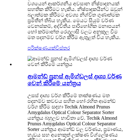
වශයෙන් ආකර්ශනීය අවසාන නිෂ්පාදනයක්
සහතික කිරීමට හැකිය. නිෂ්පාදකයින්ට ඔවුන්
බලාත්මක කිරීමට අවශ්‍ය නිශ්චිත ගුණාත්මක
ප්‍රමිතීන් තිබිය හැකිය. මෙයට සියුම් වර්ණ
වෙනස්කම්, අද්විතීය පාරිභෝගික මනාපයන්
හෝ කර්මාන්ත රෙගුලාසි වලට අනුකූල වීම
මත පදනම්ව වර්ග කිරීම ඇතුළත් විය හැකිය.
පරීක්ෂණයක්
විස්තර
ආමන්ඩ් ප්‍රූනස් ඇමිග්ඩලස් දෘශ්‍ය වර්ණ
වෙන් කිරීමේ යන්ත්‍රය
උසස් දෘශ්‍ය වර්ග කිරීමේ තාක්ෂණය මත
පදනම්ව කවචය සහිත හෝ රහිත ආමන්ඩ්
වර්ග කිරීම සඳහා Techik Almond Prunus
Amygdalus Optical Colour Separator Sorter
යන්ත්‍රය බහුලව භාවිතා වේ. Techik Almond
Prunus Amygdalus Optical Colour Separator
Sorter යන්ත්‍රය ආමන්ඩ් වල වර්ණය, ප්‍රමාණය,
හැඩය සහ අනෙකුත් ලක්ෂණ විශ්ලේෂණය