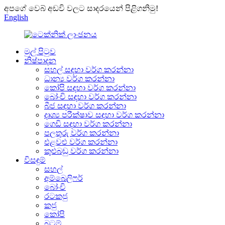
අපගේ වෙබ් අඩවි වලට සාදරයෙන් පිළිගනිමු!
English
මුල් පිටුව
නිෂ්පාදන
සහල් සඳහා වර්ග කරන්නා
ධාන්‍ය වර්ග කරන්නා
කෝපි සඳහා වර්ග කරන්නා
බෝංචි සඳහා වර්ග කරන්නා
බීජ සඳහා වර්ග කරන්නා
දෘශ්‍ය පරීක්ෂාව සඳහා වර්ග කරන්නා
ගෙඩි සඳහා වර්ග කරන්නා
පලතුරු වර්ග කරන්නා
එළවළු වර්ග කරන්නා
කුළුබඩු වර්ග කරන්නා
විසඳුම්
සහල්
අම්බෙලිෆර්
බෝංචි
රටකජු
කජු
කෝපි
බටම්