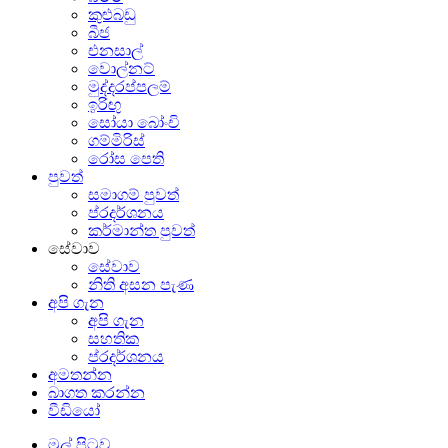
කුළුබඩු
බීජ
එනසාල්
වොල්නට්
මුද්දරප්පලම්
ඉරිඟු
සෝයා බෝංචි
ගම්මිරිස්
රෝස පෙති
පුවත්
සමාගම් පුවත්
ප්රදර්ශනය
කර්මාන්ත පුවත්
සේවාව
සේවාව
නිති අසන පැණ
අපි ගැන
අපි ගැන
සහතික
ප්රදර්ශනය
අමතන්න
බාගත කරන්න
වීඩියෝ
මුල් පිටුව