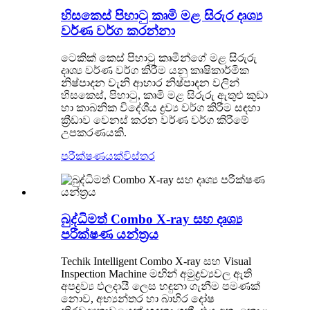
හිසකෙස් පිහාටු කෘමි මළ සිරුර දෘශ්‍ය
වර්ණ වර්ග කරන්නා
ටෙකික් කෙස් පිහාටු කෘමීන්ගේ මළ සිරුරු
දෘශ්‍ය වර්ණ වර්ග කිරීම යනු කෘෂිකාර්මික
නිෂ්පාදන වැනි ආහාර නිෂ්පාදන වලින්
හිසකෙස්, පිහාටු, කෘමි මළ සිරුරු ඇතුළු කුඩා
හා කාබනික විදේශීය ද්‍රව්‍ය වර්ග කිරීම සඳහා
ක්‍රීඩාව වෙනස් කරන වර්ණ වර්ග කිරීමේ
උපකරණයකි.
පරීක්ෂණයක්
විස්තර
බුද්ධිමත් Combo X-ray සහ දෘශ්‍ය
පරීක්ෂණ යන්ත්‍රය
Techik Intelligent Combo X-ray සහ Visual
Inspection Machine මඟින් අමුද්‍රව්‍යවල ඇති
අපද්‍රව්‍ය ඵලදායී ලෙස හඳුනා ගැනීම පමණක්
නොව, අභ්‍යන්තර හා බාහිර දෝෂ