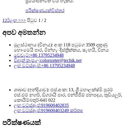
ප්‍රයෝජනවත් විය හැකිය.
පරීක්ෂණයක්
විස්තර
1
2
ඊළඟ >
>>
පිටුව 1 / 2
අපව අමතන්න
මූලස්ථානය (චීනය): අංක 118 පටුමග 3509 දකුණු
හොංමෙයි පාර, මින්හැං දිස්ත්‍රික්කය, ෂැංහයි, චීනය
වෙචැට්:
+86 13795234948
විද්‍යුත් තැපෑල:
colorsorter@techik.net
ලඟ වට්ස්ඇප්:
+86 13795234948
ශාඛාව (ඉන්දියාව): එස්.අංක: 13, ශ්‍රී මහාලක්ෂ්මි පුරම්
එස්.එම් නගර්, ඩීගරායි පාර, එන්ජීජීඕ ජනපදය, තුඩියලූර්,
කොයිම්බතූර්-641 022
ලඟ වට්ස්ඇප්:
919600402835
ලඟ වට්ස්ඇප්:
919600403249 කර්තෘ:
පරීක්ෂණයක්