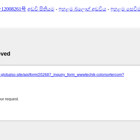
12008261号
අඩවි සිතියම
-
ඉහළම බ්ලොග් අඩවිය
-
ඉහළම සෙවී