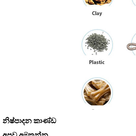
නිෂ්පාදන කාණ්ඩ
අපව අමතන්න