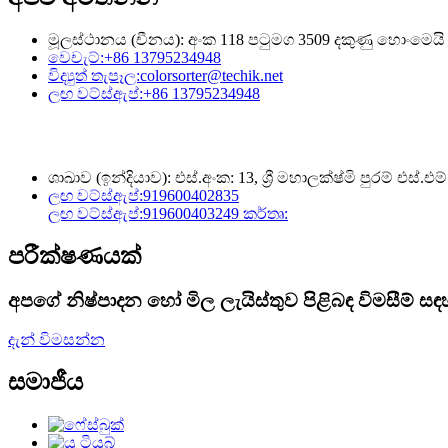
මූලස්ථානය (චීනය): අංක 118 පටුමග 3509 දකුණු හොංමෙයි පාර,
වෙචැට්:
+86 13795234948
විද්‍යුත් තැපෑල:
colorsorter@techik.net
ලඟ වට්ස්ඇප්:
+86 13795234948
ශාඛාව (ඉන්දියාව): එස්.අංක: 13, ශ්‍රී මහාලක්ෂ්මි පුරම් එස්.
ලඟ වට්ස්ඇප්:
919600402835
ලඟ වට්ස්ඇප්:
919600403249 කර්තෘ:
පරීක්ෂණයක්
අපගේ නිෂ්පාදන හෝ මිල ලැයිස්තුව පිළිබඳ විමසීම් 
දැන් විමසන්න
සමාජීය