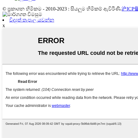
© ප්‍රකාශන හිමිකම - 2010-2023 : සියලුම හිමිකම් ඇවිරිණි.
沪ICP备
විද්‍යුත් තැපෑල යවන්න
x