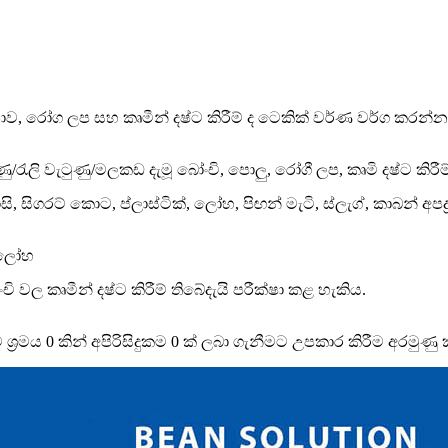
, රෝග ලප සහ කෘමීන් දෂ්ට කිරීම් ද ටෙකික් වර්ණ වර්ග කරන්නා
රැලි වැටුණු/මලකඩ දැමූ බෝංචි, පොලු, රෝගී ලප, කෘමි දෂ්ට කිරීම් 
දාසි, සිගරට් කොට, ප්ලාස්ටික්, ලෝහ, පිඟන් මැටි, ස්ලැග්, කාබන් අපද්‍
ු, ලෝහ
ි වල කෘමීන් දෂ්ට කිරීම් තිබේදැයි පරීක්ෂා කළ හැකිය.
 ශ්‍රමය 0 කින් අපිරිසිදුකම 0 ක් ලබා ගැනීමට උපකාර කිරීම අරමුණු 