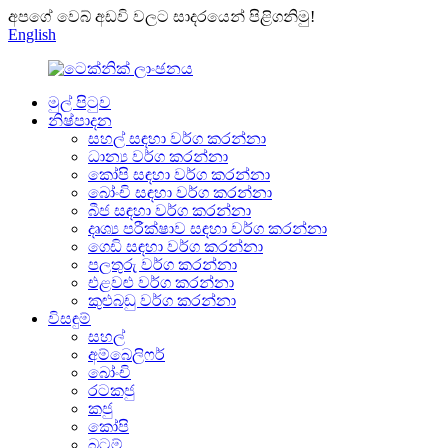
අපගේ වෙබ් අඩවි වලට සාදරයෙන් පිළිගනිමු!
English
මුල් පිටුව
නිෂ්පාදන
සහල් සඳහා වර්ග කරන්නා
ධාන්‍ය වර්ග කරන්නා
කෝපි සඳහා වර්ග කරන්නා
බෝංචි සඳහා වර්ග කරන්නා
බීජ සඳහා වර්ග කරන්නා
දෘශ්‍ය පරීක්ෂාව සඳහා වර්ග කරන්නා
ගෙඩි සඳහා වර්ග කරන්නා
පලතුරු වර්ග කරන්නා
එළවළු වර්ග කරන්නා
කුළුබඩු වර්ග කරන්නා
විසඳුම්
සහල්
අම්බෙලිෆර්
බෝංචි
රටකජු
කජු
කෝපි
බටම්