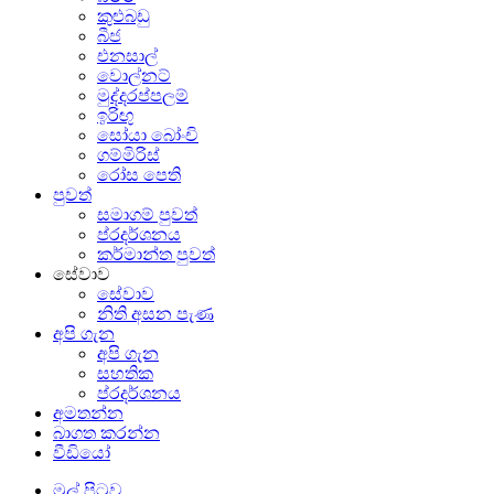
කුළුබඩු
බීජ
එනසාල්
වොල්නට්
මුද්දරප්පලම්
ඉරිඟු
සෝයා බෝංචි
ගම්මිරිස්
රෝස පෙති
පුවත්
සමාගම් පුවත්
ප්රදර්ශනය
කර්මාන්ත පුවත්
සේවාව
සේවාව
නිති අසන පැණ
අපි ගැන
අපි ගැන
සහතික
ප්රදර්ශනය
අමතන්න
බාගත කරන්න
වීඩියෝ
මුල් පිටුව