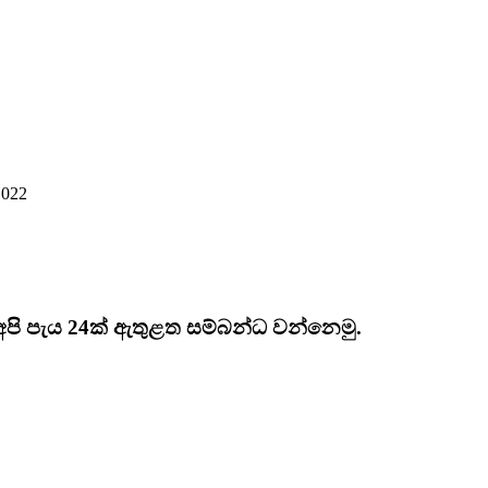
 022
 අපි පැය 24ක් ඇතුළත සම්බන්ධ වන්නෙමු.