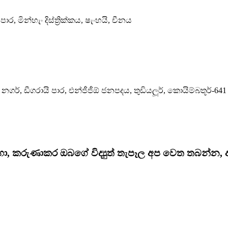
 මින්හැං දිස්ත්‍රික්කය, ෂැංහයි, චීනය
එම් නගර්, ඩීගරායි පාර, එන්ජීජීඕ ජනපදය, තුඩියලූර්, කොයිම්බතූර්-641
සඳහා, කරුණාකර ඔබගේ විද්‍යුත් තැපෑල අප වෙත තබන්න,