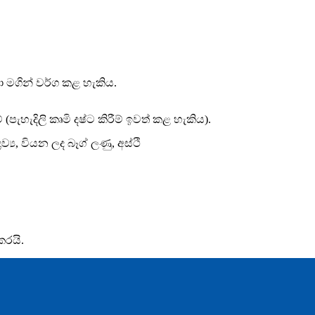
 මගින් වර්ග කළ හැකිය.
(පැහැදිලි කෘමි දෂ්ට කිරීම් ඉවත් කළ හැකිය).
රව්‍ය, වියන ලද බෑග් ලණු, අස්ථි
කරයි.