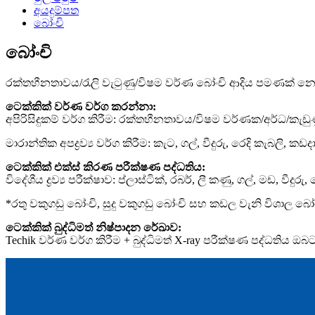
අයදුම්පත
බෝංචි
බෝංචි
රක්තහීනතාවය/රැලි වැටුණු/විෂම වර්ණ බෝංචි ආදිය පමණක් නොව
ටෙක්කික් වර්ණ වර්ග කරන්නා:
අපිරිසිදුකම් වර්ග කිරීම: රක්තහීනතාවය/විෂම වර්ණක/අර්ධ/කැඩුණු/
මාරාන්තික අපද්‍රව්‍ය වර්ග කිරීම: කැට, ගල්, වීදුරු, රෙදි කැබලි, කඩ
ටෙක්කික් එක්ස් කිරණ පරීක්ෂණ පද්ධතිය:
විදේශීය ද්‍රව්‍ය පරීක්ෂාව: ප්ලාස්ටික්, රබර්, ලී කණු, ගල්, මඩ, වීදුර
*රතු වකුගඩු බෝංචි, සුදු වකුගඩු බෝංචි සහ කඩල වැනි විශාල බෝංච
ටෙක්කික් බුද්ධිමත් නිෂ්පාදන රේඛාව:
Techik වර්ණ වර්ග කිරීම + බුද්ධිමත් X-ray පරීක්ෂණ පද්ධතිය ඔබට