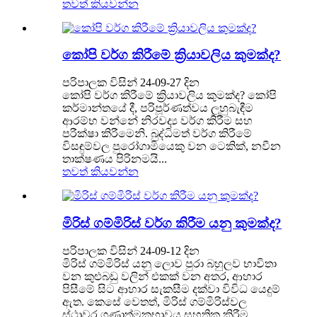
තවත් කියවන්න
කෝපි වර්ග කිරීමේ ක්‍රියාවලිය කුමක්ද?
පරිපාලක විසින් 24-09-27 දින
කෝපි වර්ග කිරීමේ ක්‍රියාවලිය කුමක්ද? කෝපි
කර්මාන්තයේ දී, පරිපූර්ණත්වය ලුහුබැඳීම
ආරම්භ වන්නේ නිරවද්‍ය වර්ග කිරීම සහ
පරීක්ෂා කිරීමෙනි. බුද්ධිමත් වර්ග කිරීමේ
විසඳුම්වල පුරෝගාමියෙකු වන ටෙකික්, නවීන
තාක්ෂණය පිරිනමයි...
තවත් කියවන්න
මිරිස් ගම්මිරිස් වර්ග කිරීම යනු කුමක්ද?
පරිපාලක විසින් 24-09-12 දින
මිරිස් ගම්මිරිස් යනු ලොව පුරා බහුලව භාවිතා
වන කුළුබඩු වලින් එකක් වන අතර, ආහාර
පිසීමේ සිට ආහාර සැකසීම දක්වා විවිධ යෙදුම්
ඇත. කෙසේ වෙතත්, මිරිස් ගම්මිරිස්වල
ස්ථාවර ගුණාත්මකභාවය සහතික කිරීම