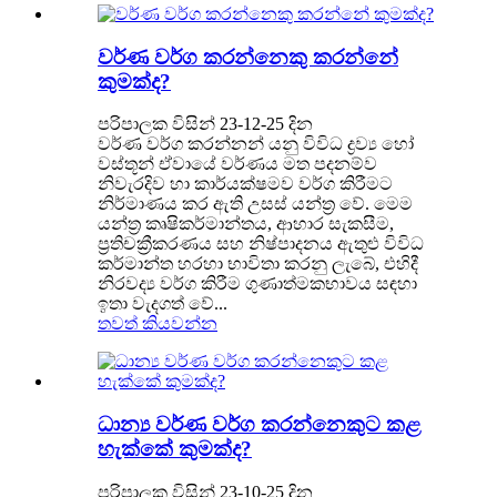
වර්ණ වර්ග කරන්නෙකු කරන්නේ
කුමක්ද?
පරිපාලක විසින් 23-12-25 දින
වර්ණ වර්ග කරන්නන් යනු විවිධ ද්‍රව්‍ය හෝ
වස්තූන් ඒවායේ වර්ණය මත පදනම්ව
නිවැරදිව හා කාර්යක්ෂමව වර්ග කිරීමට
නිර්මාණය කර ඇති උසස් යන්ත්‍ර වේ. මෙම
යන්ත්‍ර කෘෂිකර්මාන්තය, ආහාර සැකසීම,
ප්‍රතිචක්‍රීකරණය සහ නිෂ්පාදනය ඇතුළු විවිධ
කර්මාන්ත හරහා භාවිතා කරනු ලැබේ, එහිදී
නිරවද්‍ය වර්ග කිරීම ගුණාත්මකභාවය සඳහා
ඉතා වැදගත් වේ...
තවත් කියවන්න
ධාන්‍ය වර්ණ වර්ග කරන්නෙකුට කළ
හැක්කේ කුමක්ද?
පරිපාලක විසින් 23-10-25 දින