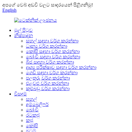
අපගේ වෙබ් අඩවි වලට සාදරයෙන් පිළිගනිමු!
English
මුල් පිටුව
නිෂ්පාදන
සහල් සඳහා වර්ග කරන්නා
ධාන්‍ය වර්ග කරන්නා
කෝපි සඳහා වර්ග කරන්නා
බෝංචි සඳහා වර්ග කරන්නා
බීජ සඳහා වර්ග කරන්නා
දෘශ්‍ය පරීක්ෂාව සඳහා වර්ග කරන්නා
ගෙඩි සඳහා වර්ග කරන්නා
පලතුරු වර්ග කරන්නා
එළවළු වර්ග කරන්නා
කුළුබඩු වර්ග කරන්නා
විසඳුම්
සහල්
අම්බෙලිෆර්
බෝංචි
රටකජු
කජු
කෝපි
බටම්