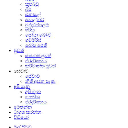
කුළුබඩු
බීජ
එනසාල්
වොල්නට්
මුද්දරප්පලම්
ඉරිඟු
සෝයා බෝංචි
ගම්මිරිස්
රෝස පෙති
පුවත්
සමාගම් පුවත්
ප්රදර්ශනය
කර්මාන්ත පුවත්
සේවාව
සේවාව
නිති අසන පැණ
අපි ගැන
අපි ගැන
සහතික
ප්රදර්ශනය
අමතන්න
බාගත කරන්න
වීඩියෝ
මුල් පිටුව