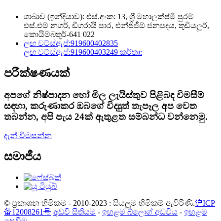
ශාඛාව (ඉන්දියාව): එස්.අංක: 13, ශ්‍රී මහාලක්ෂ්මි පුරම්
එස්.එම් නගර්, ඩීගරායි පාර, එන්ජීජීඕ ජනපදය, තුඩියලූර්,
කොයිම්බතූර්-641 022
ලඟ වට්ස්ඇප්:
919600402835
ලඟ වට්ස්ඇප්:
919600403249 කර්තෘ:
පරීක්ෂණයක්
අපගේ නිෂ්පාදන හෝ මිල ලැයිස්තුව පිළිබඳ විමසීම්
සඳහා, කරුණාකර ඔබගේ විද්‍යුත් තැපෑල අප වෙත
තබන්න, අපි පැය 24ක් ඇතුළත සම්බන්ධ වන්නෙමු.
දැන් විමසන්න
සමාජීය
© ප්‍රකාශන හිමිකම - 2010-2023 : සියලුම හිමිකම් ඇවිරිණි.
沪ICP
备12008261号
අඩවි සිතියම
-
ඉහළම බ්ලොග් අඩවිය
-
ඉහළම
සෙවීම