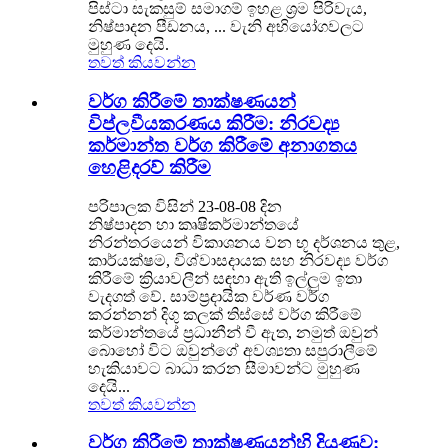
පිස්ටා සැකසුම් සමාගම් ඉහළ ශ්‍රම පිරිවැය,
නිෂ්පාදන පීඩනය, ... වැනි අභියෝගවලට
මුහුණ දෙයි.
තවත් කියවන්න
වර්ග කිරීමේ තාක්ෂණයන්
විප්ලවීයකරණය කිරීම: නිරවද්‍ය
කර්මාන්ත වර්ග කිරීමේ අනාගතය
හෙළිදරව් කිරීම
පරිපාලක විසින් 23-08-08 දින
නිෂ්පාදන හා කෘෂිකර්මාන්තයේ
නිරන්තරයෙන් විකාශනය වන භූ දර්ශනය තුළ,
කාර්යක්ෂම, විශ්වාසදායක සහ නිරවද්‍ය වර්ග
කිරීමේ ක්‍රියාවලීන් සඳහා ඇති ඉල්ලුම ඉතා
වැදගත් වේ. සාම්ප්‍රදායික වර්ණ වර්ග
කරන්නන් දිගු කලක් තිස්සේ වර්ග කිරීමේ
කර්මාන්තයේ ප්‍රධානීන් වී ඇත, නමුත් ඔවුන්
බොහෝ විට ඔවුන්ගේ අවශ්‍යතා සපුරාලීමේ
හැකියාවට බාධා කරන සීමාවන්ට මුහුණ
දෙයි...
තවත් කියවන්න
වර්ග කිරීමේ තාක්ෂණයන්හි දියුණුව: