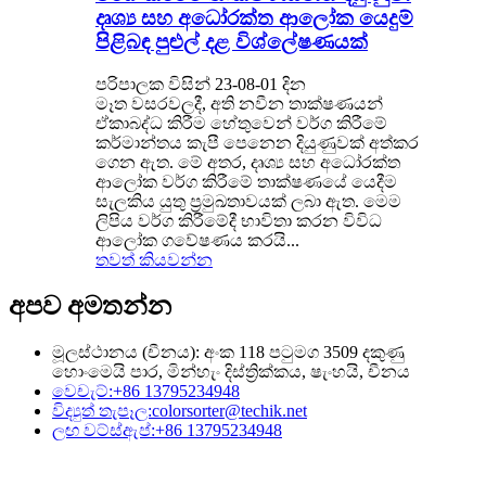
දෘශ්‍ය සහ අධෝරක්ත ආලෝක යෙදුම්
පිළිබඳ පුළුල් දළ විශ්ලේෂණයක්
පරිපාලක විසින් 23-08-01 දින
මෑත වසරවලදී, අති නවීන තාක්ෂණයන්
ඒකාබද්ධ කිරීම හේතුවෙන් වර්ග කිරීමේ
කර්මාන්තය කැපී පෙනෙන දියුණුවක් අත්කර
ගෙන ඇත. මේ අතර, දෘශ්‍ය සහ අධෝරක්ත
ආලෝක වර්ග කිරීමේ තාක්ෂණයේ යෙදීම
සැලකිය යුතු ප්‍රමුඛතාවයක් ලබා ඇත. මෙම
ලිපිය වර්ග කිරීමේදී භාවිතා කරන විවිධ
ආලෝක ගවේෂණය කරයි...
තවත් කියවන්න
අපව අමතන්න
මූලස්ථානය (චීනය): අංක 118 පටුමග 3509 දකුණු
හොංමෙයි පාර, මින්හැං දිස්ත්‍රික්කය, ෂැංහයි, චීනය
වෙචැට්:
+86 13795234948
විද්‍යුත් තැපෑල:
colorsorter@techik.net
ලඟ වට්ස්ඇප්:
+86 13795234948