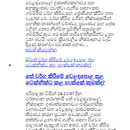
වෙළඳපොලේ ගුණාත්මකභාවය සහ
අනුකූලතාව පවත්වා ගැනීම සඳහා කළු
ගම්මිරිස් වර්ග කිරීම සහ ශ්‍රේණිගත කිරීම ඉතා
වැදගත් වේ. වර්ග කිරීම මගින්, නිෂ්පාදකයින්
සහතික කරන්නේ වර්ණය, ප්‍රමාණය සහ දෝෂ
වලින් තොර නිශ්චිත ප්‍රමිතීන් සපුරාලන
ගම්මිරිස් ඇට පමණක් පාරිභෝගිකයින්ට ළඟා
වන බවයි. මෙම ක්‍රියාවලිය නිෂ්පාදනය වැඩි
දියුණු කරනවා පමණක් නොව...
තවත් කියවන්න
තේ වර්ග කිරීමේ වෙළඳපොළ තුළ
ටෙක්නික්ට කළ හැක්කේ කුමක්ද?
පරිපාලක විසින් 24-11-07 දින
වර්තමාන තරඟකාරී තේ වෙළඳපොලේ,
නිෂ්පාදන ගුණාත්මකභාවය පාරිභෝගික
මනාපයන් සහ වෙළඳපල සාර්ථකත්වය
තීරණය කරන ප්‍රධාන සාධකයකි. උසස්
තත්ත්වය ළඟා කර ගැනීම සඳහා පියවර
මාලාවක් ඇතුළත් වන අතර, තේ වර්ග කිරීම