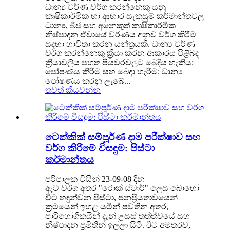
ධාන්‍ය වර්ණ වර්ග කරන්නෙකු යනු
කෘෂිකාර්මික හා ආහාර සැකසුම් කර්මාන්තවල
ධාන්‍ය, බීජ සහ අනෙකුත් කෘෂිකාර්මික
නිෂ්පාදන ඒවායේ වර්ණය අනුව වර්ග කිරීම
සඳහා භාවිතා කරන යන්ත්‍රයකි. ධාන්‍ය වර්ණ
වර්ග කරන්නෙකු ක්‍රියා කරන ආකාරය පිළිබඳ
ක්‍රියාවලිය පහත පියවරවලට බෙදිය හැකිය:
පෝෂණය කිරීම සහ බෙදා හැරීම: ධාන්‍ය
පෝෂණය කරනු ලැබේ...
තවත් කියවන්න
ටෙක්කික් සම්පූර්ණ දාම පරීක්ෂාව සහ
වර්ග කිරීමේ විසඳුම: පිස්ටා
කර්මාන්තය
පරිපාලක විසින් 23-09-08 දින
ඇට වර්ග අතර "රොක් ස්ටාර්" ලෙස බොහෝ
විට හඳුන්වන පිස්ටා, ජනප්‍රියතාවයෙන්
ක්‍රමයෙන් ඉහළ යමින් පවතින අතර,
පාරිභෝගිකයින් දැන් උසස් තත්ත්වයේ සහ
නිෂ්පාදන ප්‍රමිතීන් ඉල්ලා සිටී. ඊට අමතරව,