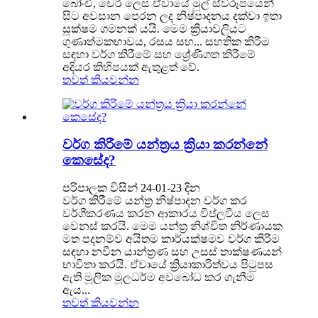
බෝංචි, චෙරි ලෙස ඒවායේ මුල් ස්වරූපයෙන්
සිට අවසාන පෙරන ලද නිෂ්පාදනය දක්වා ඉතා
සූක්ෂම ගමනක් යයි. මෙම ක්‍රියාවලියට
ගුණාත්මකභාවය, රසය සහ... සහතික කිරීම
සඳහා වර්ග කිරීමේ සහ ශ්‍රේණිගත කිරීමේ
අදියර කිහිපයක් ඇතුළත් වේ.
තවත් කියවන්න
වර්ග කිරීමේ යන්ත්‍රය ක්‍රියා කරන්නේ
කෙසේද?
පරිපාලක විසින් 24-01-23 දින
වර්ග කිරීමේ යන්ත්‍ර නිෂ්පාදන වර්ග කර
වර්ගීකරණය කරන ආකාරය විප්ලවීය ලෙස
වෙනස් කරයි. මෙම යන්ත්‍ර නිශ්චිත නිර්ණායක
මත පදනම්ව අයිතම කාර්යක්ෂමව වර්ග කිරීම
සඳහා නවීන යාන්ත්‍රණ සහ උසස් තාක්ෂණයන්
භාවිතා කරයි. ඒවායේ ක්‍රියාකාරිත්වය පිටුපස
ඇති මූලික මූලධර්ම අවබෝධ කර ගැනීම
ඇය...
තවත් කියවන්න