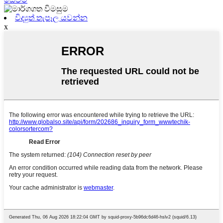
විද්‍යුත් තැපෑල යවන්න
x