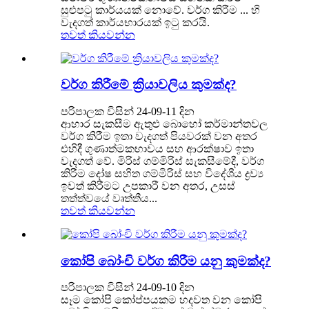
සුළුපටු කාර්යයක් නොවේ. වර්ග කිරීම ... හි
වැදගත් කාර්යභාරයක් ඉටු කරයි.
තවත් කියවන්න
වර්ග කිරීමේ ක්‍රියාවලිය කුමක්ද?
පරිපාලක විසින් 24-09-11 දින
ආහාර සැකසීම ඇතුළු බොහෝ කර්මාන්තවල
වර්ග කිරීම ඉතා වැදගත් පියවරක් වන අතර
එහිදී ගුණාත්මකභාවය සහ ආරක්ෂාව ඉතා
වැදගත් වේ. මිරිස් ගම්මිරිස් සැකසීමේදී, වර්ග
කිරීම දෝෂ සහිත ගම්මිරිස් සහ විදේශීය ද්‍රව්‍ය
ඉවත් කිරීමට උපකාරී වන අතර, උසස්
තත්ත්වයේ වෘත්තීය...
තවත් කියවන්න
කෝපි බෝංචි වර්ග කිරීම යනු කුමක්ද?
පරිපාලක විසින් 24-09-10 දින
සෑම කෝපි කෝප්පයකම හදවත වන කෝපි