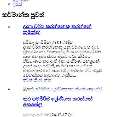
පුවත්
කර්මාන්ත පුවත්
දෘශ්‍ය වර්ග කරන්නෙකු කරන්නේ
කුමක්ද?
පරිපාලක විසින් 25-01-23 දින
දෘශ්‍ය වර්ග කරන්නෙකු යනු වර්ණය, හැඩය,
ප්‍රමාණය සහ වයනය වැනි දෘශ්‍ය ලක්ෂණ මත
පදනම්ව ද්‍රව්‍ය ස්වයංක්‍රීයව වර්ග කිරීමට
නිර්මාණය කර ඇති ඉතා සංකීර්ණ යන්ත්‍රයකි.
උසස් දෘශ්‍ය පද්ධති, කැමරා සහ සංවේදක
භාවිතා කරමින්, දෘශ්‍ය වර්ග කරන්නන්ට සියුම්
වෙනස්කම් හඳුනාගත හැකිය...
තවත් කියවන්න
කළු ගම්මිරිස් ශ්‍රේණිගත කරන්නේ
කෙසේද?
පරිපාලක විසින් 24-12-17 දින