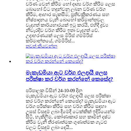
වර්ණ වෙන් කිරීම හෝ දෘශ්‍ය වර්ග කිරීම ලෙස
බොහෝ විට හඳුන්වනු ලබන වර්ණ වර්ග
කිරීම, ආහාර සැකසීම, ප්‍රතිචක්‍රීකරණය සහ
නිෂ්පාදනය වැනි බොහෝ කර්මාන්තවල
වැදගත් කාර්යභාරයක් ඉටු කරයි, එහිදී ද්‍රව්‍ය
නිවැරදිව වර්ග කිරීම ඉතා වැදගත් වේ.
උදාහරණයක් ලෙස මිරිස් ගම්මිරිස්
කර්මාන්තයේ, ගම්මිරිස්...
තවත් කියවන්න
මැකැඩමියා ඇට වර්ග ඵලදායී ලෙස
පරීක්ෂා කර වර්ග කරන්නේ කෙසේද?
පරිපාලක විසින් 24-10-09 දින
මැකැඩමියා ඇට වර්ග ඵලදායී ලෙස පරීක්ෂා
කර වර්ග කරන්නේ කෙසේද? මැකැඩමියා ඇට
වර්ග පරීක්ෂා කිරීම සහ වර්ග කිරීම සඳහා
උසස් විසඳුම් ලබා දීමේදී ටෙක්කික් ඉදිරියෙන්ම
සිටී, හැකිලීම, කෝණාකාර සහ කෘමීන් දෂ්ට
කිරීම වැනි තීරණාත්මක ගුණාත්මක ගැටළු
වලට විසඳුම් ලබා දෙයි...