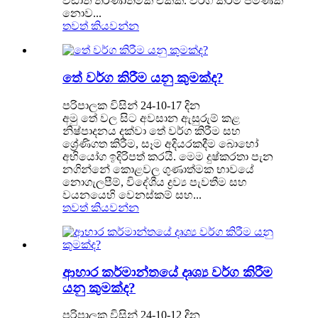
වඩාත් තීරණාත්මක එකකි. වර්ග කිරීම පමණක්
නොව...
තවත් කියවන්න
තේ වර්ග කිරීම යනු කුමක්ද?
පරිපාලක විසින් 24-10-17 දින
අමු තේ වල සිට අවසාන ඇසුරුම් කළ
නිෂ්පාදනය දක්වා තේ වර්ග කිරීම සහ
ශ්‍රේණිගත කිරීම, සෑම අදියරකදීම බොහෝ
අභියෝග ඉදිරිපත් කරයි. මෙම දුෂ්කරතා පැන
නගින්නේ කොළවල ගුණාත්මක භාවයේ
නොගැලපීම්, විදේශීය ද්‍රව්‍ය පැවතීම සහ
වයනයෙහි වෙනස්කම් සහ...
තවත් කියවන්න
ආහාර කර්මාන්තයේ දෘශ්‍ය වර්ග කිරීම
යනු කුමක්ද?
පරිපාලක විසින් 24-10-12 දින