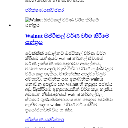
වෙන් කරන්නන් භාවිතා කරයි.
පරීක්ෂණයක්
විස්තර
Walnut ඔප්ටිකල් වර්ණ වර්ග කිරීමේ
යන්ත්‍රය
ටෙක්කික් වොල්නට් ඔප්ටිකල් වර්ණ වර්ග
කිරීමේ යන්ත්‍රයට walnut කර්නල් ඒවායේ
වර්ණ ලක්ෂණ මත පදනම්ව ආලෝකය,
මධ්‍යම සහ අඳුරු වැනි විවිධ වර්ණ ශ්‍රේණිවලට
වර්ග කළ හැකිය. මාරාන්තික අපද්‍රව්‍ය වලට
අමතරව, කාබනික සහ අකාබනික walnut
නොවන අපද්‍රව්‍ය සහ walnut හි නුසුදුසු පරාජය
අඩු සිදුකිරීමේ අනුපාතයකින් වර්ග කළ හැකිය.
අවසාන නිෂ්පාදනයේ walnut කර්නල්වල
ස්ථාවර ගුණාත්මකභාවය සහ පෙනුම පවත්වා
ගැනීම සඳහා walnut වර්ණ වර්ග කිරීම
ප්‍රයෝජනවත් විය හැකිය.
පරීක්ෂණයක්
විස්තර