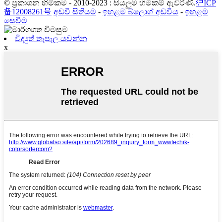
© ප්‍රකාශන හිමිකම - 2010-2023 : සියලුම හිමිකම් ඇවිරිණි.
沪ICP
备12008261号
අඩවි සිතියම
-
ඉහළම බ්ලොග් අඩවිය
-
ඉහළම
සෙවීම
විද්‍යුත් තැපෑල යවන්න
x