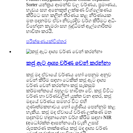
Sorter යන්ත්‍රය ආමන්ඩ් වල වර්ණය, ප්‍රමාණය,
හැඩය සහ අනෙකුත් ලක්ෂණ විශ්ලේෂණය
කිරීමට සහ කලින් තීරණය කළ නිර්ණායක
මත පදනම්ව ඒවා නිවැරදිව වර්ග කිරීමට අධි-
විභේදන කැමරා සහ බුද්ධිමත් ඇල්ගොරිතම
භාවිතා කරයි.
පරීක්ෂණයක්
විස්තර
කජු ඇට දෘශ්‍ය වර්ණ වෙන් කරන්නා
කජු මද ඒවායේ වර්ණය හෝ පෙනුම අනුව
වෙන් කිරීම සඳහා ටෙකික් කජු ඇට දෘශ්‍ය
වර්ණ වෙන් කරන්නා කජු සැකසුම්
කර්මාන්තයේ බහුලව භාවිතා වේ. කජු විවිධ
වර්ණ හා වර්ණවලින් යුක්ත වන අතර, කජු
මදයේ වර්ණය සමහර විට එහි
ගුණාත්මකභාවය හෝ ශ්‍රේණිය පෙන්නුම් කළ
හැකිය. කජු මද ඒවායේ වර්ණ ලක්ෂණ මත
පදනම්ව හඳුනාගෙන වර්ග කිරීම සඳහා NIR
(අධෝරක්ත ආසන්නයේ) වැනි උසස්
රූපකරණ තාක්ෂණය කජු මද දෘශ්‍ය වර්ණ