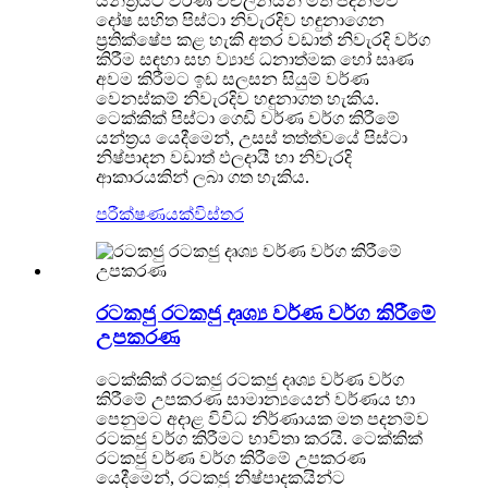
යන්ත්‍රයට වර්ණ විචලනයන් මත පදනම්ව
දෝෂ සහිත පිස්ටා නිවැරදිව හඳුනාගෙන
ප්‍රතික්ෂේප කළ හැකි අතර වඩාත් නිවැරදි වර්ග
කිරීම සඳහා සහ ව්‍යාජ ධනාත්මක හෝ සෘණ
අවම කිරීමට ඉඩ සලසන සියුම් වර්ණ
වෙනස්කම් නිවැරදිව හඳුනාගත හැකිය.
ටෙක්කික් පිස්ටා ගෙඩි වර්ණ වර්ග කිරීමේ
යන්ත්‍රය යෙදීමෙන්, උසස් තත්ත්වයේ පිස්ටා
නිෂ්පාදන වඩාත් ඵලදායී හා නිවැරදි
ආකාරයකින් ලබා ගත හැකිය.
පරීක්ෂණයක්
විස්තර
රටකජු රටකජු දෘශ්‍ය වර්ණ වර්ග කිරීමේ
උපකරණ
ටෙක්කික් රටකජු රටකජු දෘශ්‍ය වර්ණ වර්ග
කිරීමේ උපකරණ සාමාන්‍යයෙන් වර්ණය හා
පෙනුමට අදාළ විවිධ නිර්ණායක මත පදනම්ව
රටකජු වර්ග කිරීමට භාවිතා කරයි. ටෙක්කික්
රටකජු වර්ණ වර්ග කිරීමේ උපකරණ
යෙදීමෙන්, රටකජු නිෂ්පාදකයින්ට