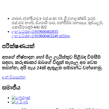
ශාඛාව (ඉන්දියාව): එස්.අංක: 13, ශ්‍රී මහාලක්ෂ්මි පුරම්
එස්.එම් නගර්, ඩීගරායි පාර, එන්ජීජීඕ ජනපදය, තුඩියලූර්,
කොයිම්බතූර්-641 022
ලඟ වට්ස්ඇප්:
919600402835
ලඟ වට්ස්ඇප්:
919600403249 කර්තෘ:
පරීක්ෂණයක්
අපගේ නිෂ්පාදන හෝ මිල ලැයිස්තුව පිළිබඳ විමසීම්
සඳහා, කරුණාකර ඔබගේ විද්‍යුත් තැපෑල අප වෙත
තබන්න, අපි පැය 24ක් ඇතුළත සම්බන්ධ වන්නෙමු.
දැන් විමසන්න
සමාජීය