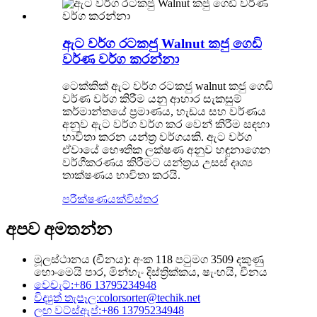
ඇට වර්ග රටකජු Walnut කජු ගෙඩි
වර්ණ වර්ග කරන්නා
ටෙක්කික් ඇට වර්ග රටකජු walnut කජු ගෙඩි
වර්ණ වර්ග කිරීම යනු ආහාර සැකසුම්
කර්මාන්තයේ ප්‍රමාණය, හැඩය සහ වර්ණය
අනුව ඇට වර්ග වර්ග කර වෙන් කිරීම සඳහා
භාවිතා කරන යන්ත්‍ර වර්ගයකි. ඇට වර්ග
ඒවායේ භෞතික ලක්ෂණ අනුව හඳුනාගෙන
වර්ගීකරණය කිරීමට යන්ත්‍රය උසස් දෘශ්‍ය
තාක්ෂණය භාවිතා කරයි.
පරීක්ෂණයක්
විස්තර
අපව අමතන්න
මූලස්ථානය (චීනය): අංක 118 පටුමග 3509 දකුණු
හොංමෙයි පාර, මින්හැං දිස්ත්‍රික්කය, ෂැංහයි, චීනය
වෙචැට්:
+86 13795234948
විද්‍යුත් තැපෑල:
colorsorter@techik.net
ලඟ වට්ස්ඇප්:
+86 13795234948