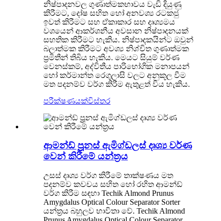
නිෂ්පාදනවල ගුණාත්මකභාවය වැඩි දියුණු
කිරීමට, දෝෂ සහිත හෝ අනවශ්‍ය රටකජු
ඉවත් කිරීමට සහ ඒකාකාර සහ දෘශ්‍යමය
වශයෙන් ආකර්ශනීය අවසාන නිෂ්පාදනයක්
සහතික කිරීමට හැකිය. නිෂ්පාදකයින්ට ඔවුන්
බලාත්මක කිරීමට අවශ්‍ය නිශ්චිත ගුණාත්මක
ප්‍රමිතීන් තිබිය හැකිය. මෙයට සියුම් වර්ණ
වෙනස්කම්, අද්විතීය පාරිභෝගික මනාපයන්
හෝ කර්මාන්ත රෙගුලාසි වලට අනුකූල වීම
මත පදනම්ව වර්ග කිරීම ඇතුළත් විය හැකිය.
පරීක්ෂණයක්
විස්තර
ආමන්ඩ් ප්‍රූනස් ඇමිග්ඩලස් දෘශ්‍ය වර්ණ
වෙන් කිරීමේ යන්ත්‍රය
උසස් දෘශ්‍ය වර්ග කිරීමේ තාක්ෂණය මත
පදනම්ව කවචය සහිත හෝ රහිත ආමන්ඩ්
වර්ග කිරීම සඳහා Techik Almond Prunus
Amygdalus Optical Colour Separator Sorter
යන්ත්‍රය බහුලව භාවිතා වේ. Techik Almond
Prunus Amygdalus Optical Colour Separator