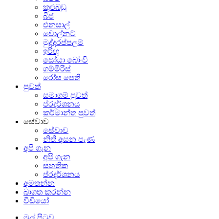
කුළුබඩු
බීජ
එනසාල්
වොල්නට්
මුද්දරප්පලම්
ඉරිඟු
සෝයා බෝංචි
ගම්මිරිස්
රෝස පෙති
පුවත්
සමාගම් පුවත්
ප්රදර්ශනය
කර්මාන්ත පුවත්
සේවාව
සේවාව
නිති අසන පැණ
අපි ගැන
අපි ගැන
සහතික
ප්රදර්ශනය
අමතන්න
බාගත කරන්න
වීඩියෝ
මුල් පිටුව