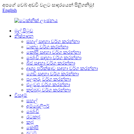
අපගේ වෙබ් අඩවි වලට සාදරයෙන් පිළිගනිමු!
English
මුල් පිටුව
නිෂ්පාදන
සහල් සඳහා වර්ග කරන්නා
ධාන්‍ය වර්ග කරන්නා
කෝපි සඳහා වර්ග කරන්නා
බෝංචි සඳහා වර්ග කරන්නා
බීජ සඳහා වර්ග කරන්නා
දෘශ්‍ය පරීක්ෂාව සඳහා වර්ග කරන්නා
ගෙඩි සඳහා වර්ග කරන්නා
පලතුරු වර්ග කරන්නා
එළවළු වර්ග කරන්නා
කුළුබඩු වර්ග කරන්නා
විසඳුම්
සහල්
අම්බෙලිෆර්
බෝංචි
රටකජු
කජු
කෝපි
බටම්