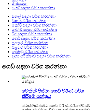
නිෂ්පාදන
ගෙඩි සඳහා වර්ග කරන්නා
සහල් සඳහා වර්ග කරන්නා
ධාන්‍ය වර්ග කරන්නා
කෝපි සඳහා වර්ග කරන්නා
බෝංචි සඳහා වර්ග කරන්නා
බීජ සඳහා වර්ග කරන්නා
ගෙඩි සඳහා වර්ග කරන්නා
පලතුරු වර්ග කරන්නා
එළවළු වර්ග කරන්නා
කුළුබඩු වර්ග කරන්නා
දෘශ්‍ය පරීක්ෂාව සඳහා වර්ග කරන්නා
ගෙඩි සඳහා වර්ග කරන්නා
ටෙකික් පිස්ටා ගෙඩි වර්ණ වර්ග
කිරීමේ යන්ත්‍රය
ටෙක්කික් පිස්ටා ගෙඩි වර්ණ වර්ග කිරීමේ